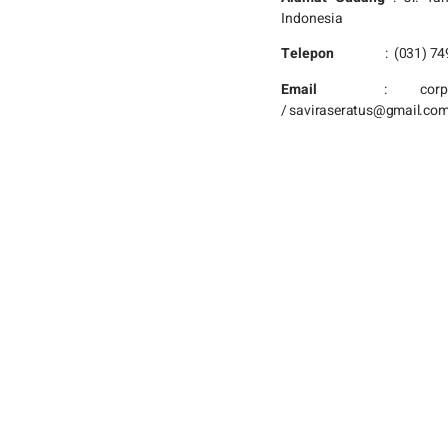
Indonesia
Telepon
:
(031) 7
Email
:
corp
/
saviraseratus@gmail.co