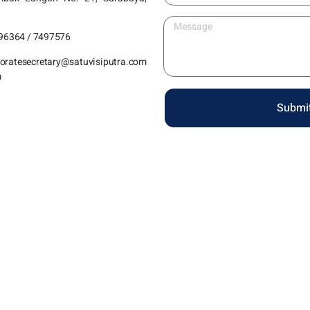
496364 / 7497576
oratesecretary@satuvisiputra.com
m
Submi