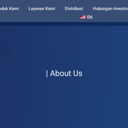
oduk Kami
Layanan Kami
Distribusi
Hubungan Investo
EN
| About Us