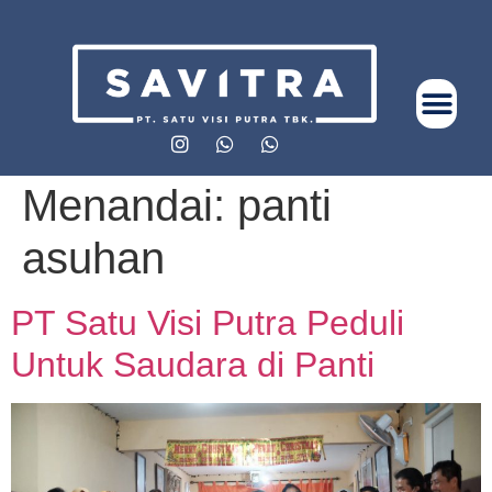
Menandai:
panti
asuhan
PT Satu Visi Putra Peduli
Untuk Saudara di Panti